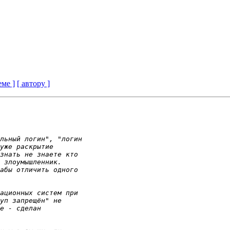
еме ]
[ автору ]