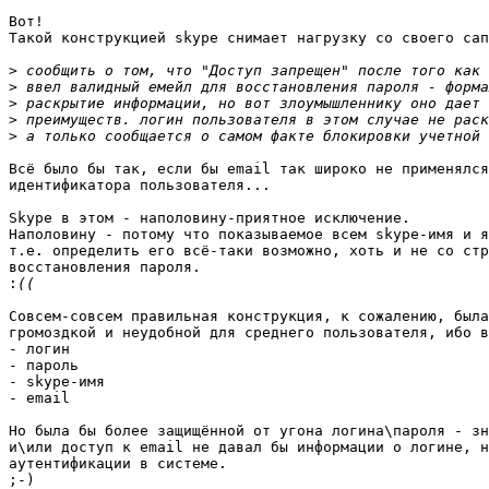
Вот!

Такой конструкцией skype снимает нагрузку со своего сап
>
>
>
>
>
Всё было бы так, если бы email так широко не применялся
идентификатора пользователя...

Skype в этом - наполовину-приятное исключение.

Наполовину - потому что показываемое всем skype-имя и я
т.е. определить его всё-таки возможно, хоть и не со стр
восстановления пароля. 

:
Совсем-совсем правильная конструкция, к сожалению, была
громоздкой и неудобной для среднего пользователя, ибо в
- логин

- пароль

- skype-имя

- email

Но была бы более защищённой от угона логина\пароля - зн
и\или доступ к email не давал бы информации о логине, н
аутентификации в системе.

;-)
