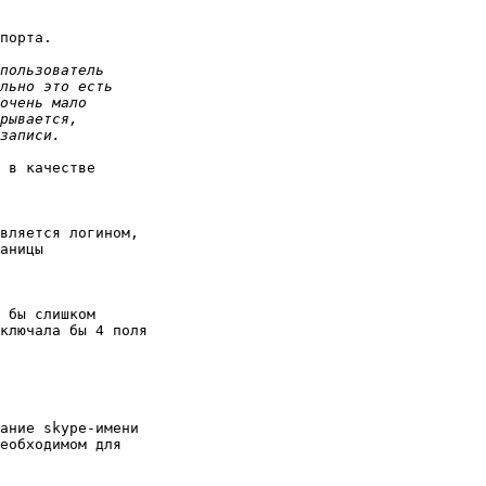
порта.

 в качестве 

вляется логином, 

аницы 

 бы слишком 

ключала бы 4 поля

ание skype-имени 

еобходимом для 
