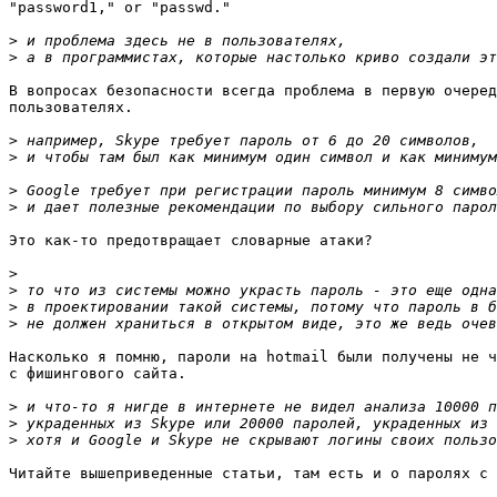
"password1," or "passwd."

>
>
В вопросах безопасности всегда проблема в первую очеред
пользователях. 

>
>
>
>
Это как-то предотвращает словарные атаки? 

>
>
>
>
Насколько я помню, пароли на hotmail были получены не ч
с фишингового сайта.

>
>
>
Читайте вышеприведенные статьи, там есть и о паролях с 