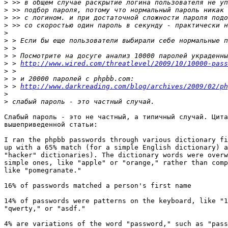
>
>
>
>
>
>
>
>
>
 > 
http://www.wired.com/threatlevel/2009/10/10000-pass
>
>
>
 > 
http://www.darkreading.com/blog/archives/2009/02/ph
>
>
Слабый пароль - это не частный, а типичный случай. Цита
вышеприведенной статьи:

I ran the phpbb passwords through various dictionary fi
up with a 65% match (for a simple English dictionary) a
"hacker" dictionaries). The dictionary words were overw
simple ones, like "apple" or "orange," rather than comp
like "pomegranate." 

16% of passwords matched a person's first name

14% of passwords were patterns on the keyboard, like "1
"qwerty," or "asdf."

4% are variations of the word "password," such as "pass