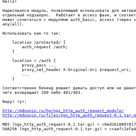
Hello!

Нарисовался модуль, позволяющий использовать для автори
отдельный подзапрос.  Работает в access фазе, и соответ
может сочетаться с модулями auth_basic, access (через s
any|all).

Использовать как-то так:

    location /protected/ {

        auth_request /auth;

    }

    location = /auth {

        proxy_pass ...

        proxy_set_header X-Original-Uri $request_uri;

        ...

    }

Соответственно бекенд решает давать доступ или не дават
чего возвращает 200 либо 401/403.

Берут тут:

http://mdounin.ru/hg/ngx_http_auth_request_module/
http://mdounin.ru/files/ngx_http_auth_request-0.1.tar.g
MD5 (ngx_http_auth_request-0.1.tar.gz) = c0ed1610097017
SHA256 (ngx_http_auth_request-0.1.tar.gz) = ccaafc2afa4