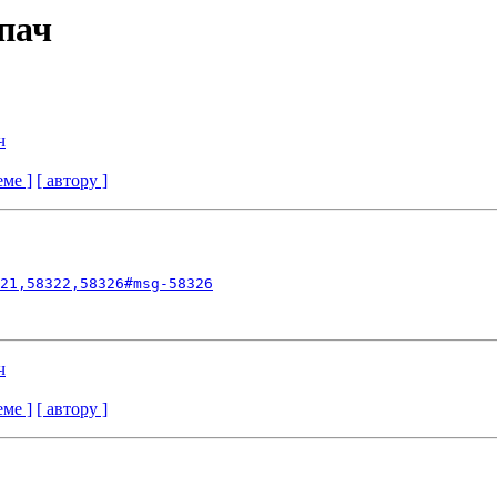
пач
ч
еме ]
[ автору ]
21,58322,58326#msg-58326
ч
еме ]
[ автору ]