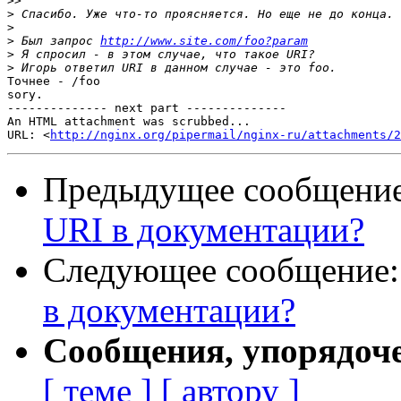
>>
>
>
>
 Был запрос 
http://www.site.com/foo?param
>
>
Точнее - /foo

sory.

-------------- next part --------------

An HTML attachment was scrubbed...

URL: <
http://nginx.org/pipermail/nginx-ru/attachments/2
Предыдущее сообщени
URI в документации?
Следующее сообщение
в документации?
Сообщения, упорядоч
[ теме ]
[ автору ]