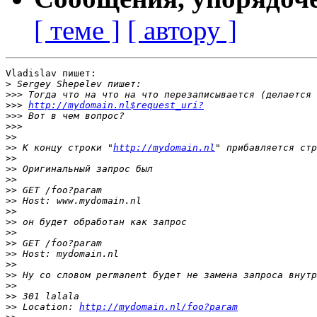
[ теме ]
[ автору ]
Vladislav пишет:

>
>>>
>>>
http://mydomain.nl$request_uri?
>>>
>>>
>>
>>
 К концу строки "
http://mydomain.nl
>>
>>
>>
>>
>>
>>
>>
>>
>>
>>
>>
>>
>>
>>
>>
 Location: 
http://mydomain.nl/foo?param