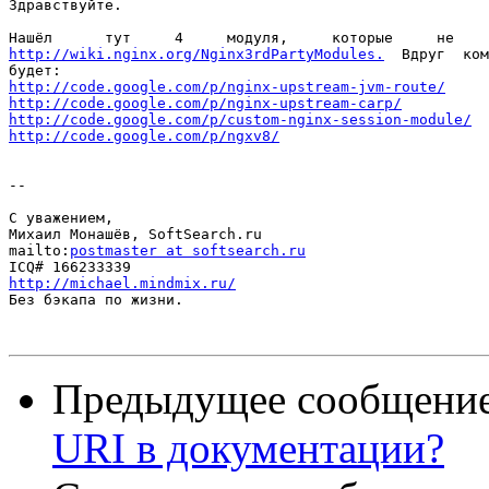
Здравствуйте.

http://wiki.nginx.org/Nginx3rdPartyModules.
  Вдруг  ком
http://code.google.com/p/nginx-upstream-jvm-route/
http://code.google.com/p/nginx-upstream-carp/
http://code.google.com/p/custom-nginx-session-module/
http://code.google.com/p/ngxv8/
--

С уважением,

Михаил Монашёв, SoftSearch.ru

mailto:
postmaster at softsearch.ru
http://michael.mindmix.ru/

Без бэкапа по жизни.

Предыдущее сообщени
URI в документации?