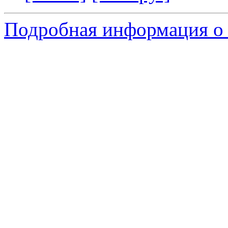
Подробная информация о 