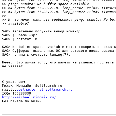
>>
>>
>>
>>
>>
>>
>>
SAO> Желательно получить вывод команд:

SAO> $ uname -spr

SAO> $ netstat -m

SAO> No buffer space available может говорить о нехватк
SAO> буфферах, выделенных ОС для сетевого ввода-вывода,
SAO> начинать смотреть tuning(7).

Неее.  Это из-за того, что пакеты не успевают пролезть 
не хватает.

--

С уважением,

Михаил Монашёв, SoftSearch.ru

mailto:
postmaster at softsearch.ru
http://michael.mindmix.ru/

Без бэкапа по жизни.
