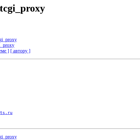
stcgi_proxy
gi_proxy
i_proxy
еме ]
[ автору ]
ts.ru
gi_proxy