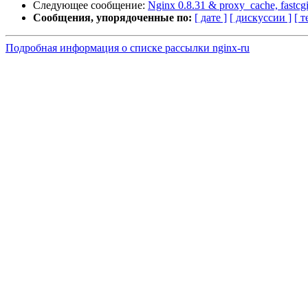
Следующее сообщение:
Nginx 0.8.31 & proxy_cache, fastcg
Сообщения, упорядоченные по:
[ дате ]
[ дискуссии ]
[ т
Подробная информация о списке рассылки nginx-ru