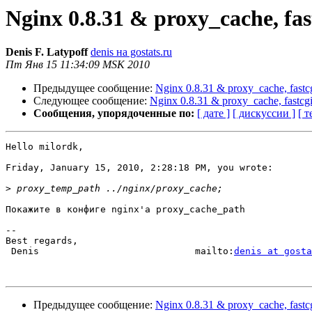
Nginx 0.8.31 & proxy_cache, fa
Denis F. Latypoff
denis на gostats.ru
Пт Янв 15 11:34:09 MSK 2010
Предыдущее сообщение:
Nginx 0.8.31 & proxy_cache, fastc
Следующее сообщение:
Nginx 0.8.31 & proxy_cache, fastcg
Сообщения, упорядоченные по:
[ дате ]
[ дискуссии ]
[ т
Hello milordk,

Friday, January 15, 2010, 2:28:18 PM, you wrote:

>
Покажите в конфиге nginx'а proxy_cache_path

-- 

Best regards,

 Denis                            mailto:
denis at gosta
Предыдущее сообщение:
Nginx 0.8.31 & proxy_cache, fastc