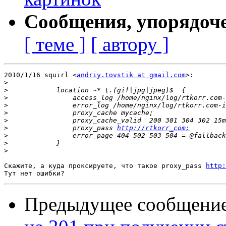
Сообщения, упорядоч
[ теме ]
[ автору ]
2010/1/16 squirl <
andriy.tovstik at gmail.com
>:

>
>
>
>
>
>
>
                proxy_pass 
http://rtkorr_com;
>
>
>
Скажите, а куда проксируете, что такое proxy_pass 
http:
Предыдущее сообщени