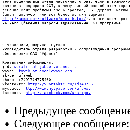
тема поднималась очень много-много раз, если в возможно
заявлена поддержка CGI, к чему лишний раз об этом спраш
решение Ваше проблемы очень простое, CGI дергать каким-
http://acme.com/software/mini_httpd/
), а нгинксом прост
на него (бэкенд) запросы адресованные CGI программе.

-- 

С уважением, Шарипов Руслан.

Руководитель отдела разработки и сопровождения программ
обеспечения ОАО "Уфанет".

Контактная информация:

jid: 
serafim at jabber.ufanet.ru
wave: 
ufaweb at googlewave.com
skype: ufaweb

phone: +7(917)4775460

vkontakte: 
http://vkontakte.ru/id349735
myspace: 
http://www.myspace.com/ufaweb
facebook: 
http://facebook.com/sharipov
Предыдущее сообщени
Следующее сообщение