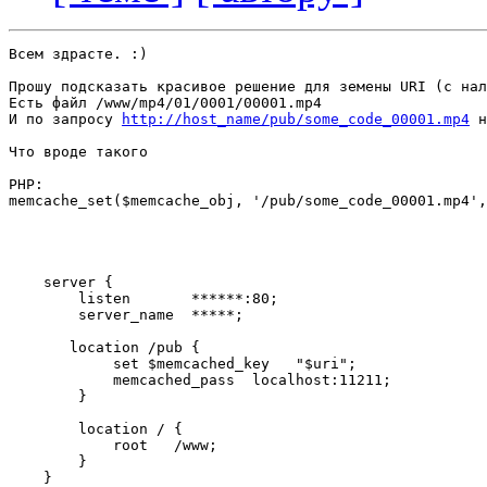
Всем здрасте. :)

Прошу подсказать красивое решение для земены URI (с нал
Есть файл /www/mp4/01/0001/00001.mp4

И по запросу 
http://host_name/pub/some_code_00001.mp4
 н
Что вроде такого

PHP:

memcache_set($memcache_obj, '/pub/some_code_00001.mp4',
    server {                                           
        listen       ******:80;                        
        server_name  *****;                            
       location /pub {                                 
            set $memcached_key   "$uri";               
            memcached_pass  localhost:11211;           
        }                                              
        location / {                                   
            root   /www;                               
        }                                              
    }   
