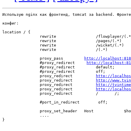
Использую nginx как фронтенд, tomcat за backend. Фронте
конфиг:

location / {

                rewrite                 /flowplayer/(.*
                rewrite                 /pages/(.*)    
                rewrite                 /wicket/(.*)   
                rewrite                 /(.*)          
                proxy_pass         
http://localhost:818
                #proxy_redirect     
http://localhost:81
                #proxy_redirect         default;

                #proxy_redirect         off;

                proxy_redirect          
http://localho
                proxy_redirect          
http://www.tvin
                proxy_redirect          
http://tvintim
                proxy_redirect          
http://localhos
                proxy_redirect          /       /;

                #port_in_redirect        off;

                proxy_set_header   Host             $ho
                ....

}
