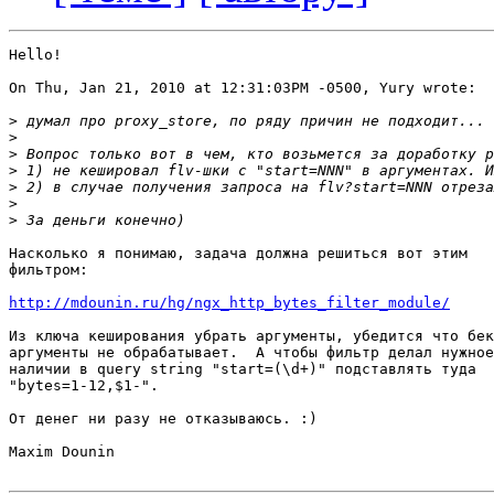
Hello!

On Thu, Jan 21, 2010 at 12:31:03PM -0500, Yury wrote:

>
>
>
>
>
>
>
Насколько я понимаю, задача должна решиться вот этим 

фильтром:

http://mdounin.ru/hg/ngx_http_bytes_filter_module/
Из ключа кеширования убрать аргументы, убедится что бек
аргументы не обрабатывает.  А чтобы фильтр делал нужное
наличии в query string "start=(\d+)" подставлять туда 

"bytes=1-12,$1-".

От денег ни разу не отказываюсь. :)

Maxim Dounin
