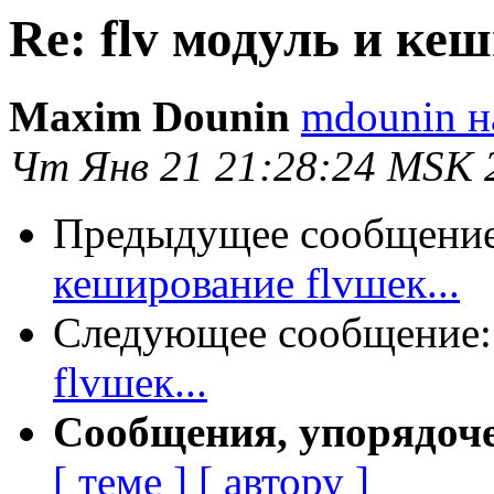
Re: flv модуль и кеш
Maxim Dounin
mdounin н
Чт Янв 21 21:28:24 MSK 
Предыдущее сообщени
кеширование flvшек...
Следующее сообщение
flvшек...
Сообщения, упорядоч
[ теме ]
[ автору ]