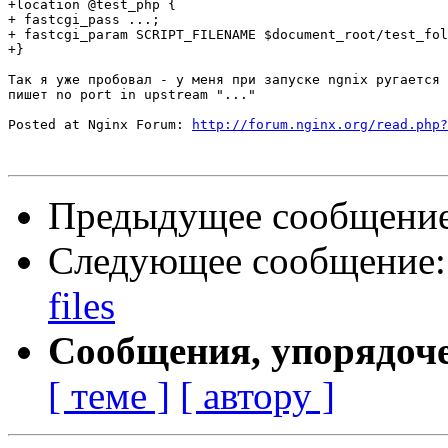
+location @test_php {

+ fastcgi_pass ...;

+ fastcgi_param SCRIPT_FILENAME $document_root/test_fol
+}

Так я уже пробовал - у меня при запуске ngnix ругается 
пишет no port in upstream "..."

Posted at Nginx Forum: 
http://forum.nginx.org/read.php?
Предыдущее сообщени
Следующее сообщение
files
Сообщения, упорядоч
[ теме ]
[ автору ]