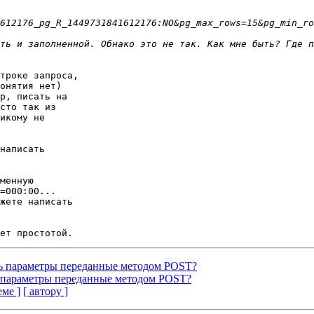
троке запроса,

онятия нет)

р, писать на

сто так из

икому не

написать

менную

=000:00...

жете написать

еть параметры переданные методом POST?
ть параметры переданные методом POST?
еме ]
[ автору ]