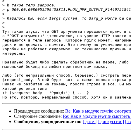
>
>
>
>
>
>
>
Тут такая штука, что GET аргументы передаются прямо в с
а "POST-аргументы" (технически, на уровне HTTP такого п
передаются в теле запроса. Которое nginx может, наприме
диск и не держать в памяти. Это почему по-умолчанию про
коробки не работает ожидаемое. Но технические причины н
интересны.

Правильно будет либо сделать обработчик на перле, либо 
маленький бекенд на любом приятном вам языке,

либо (это неправильный способ. Серьёзно.) смотреть пере
$request_body. В ней будет вот та самая полная строка p
Никак не разбитая на токены, просто строка и всё. Вы мо
хитрый регексп типа

if ($request_body ~ "^p=\d+") { ... }

Предыдущее сообщение:
Re: Как в модуле rewrite смотр
Следующее сообщение:
Re: Как в модуле rewrite смотре
Сообщения, упорядоченные по:
[ дате ]
[ дискуссии ]
[ т