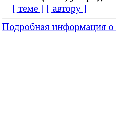
[ теме ]
[ автору ]
Подробная информация о 