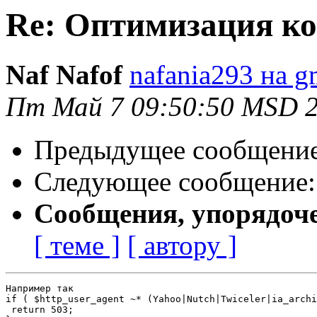
Re: Оптимизация к
Naf Nafof
nafania293 на g
Пт Май 7 09:50:50 MSD 
Предыдущее сообщени
Следующее сообщение
Сообщения, упорядоч
[ теме ]
[ автору ]
Например так

if ( $http_user_agent ~* (Yahoo|Nutch|Twiceler|ia_archi
 return 503;
