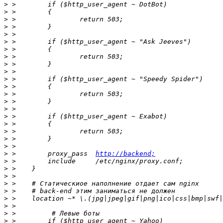
>
>
>
>
>
>
>
>
>
>
>
>
>
>
>
>
>
>
>
>
>
 >        proxy_pass  
http://backend;
>
>
>
>
>
>
>
>
>