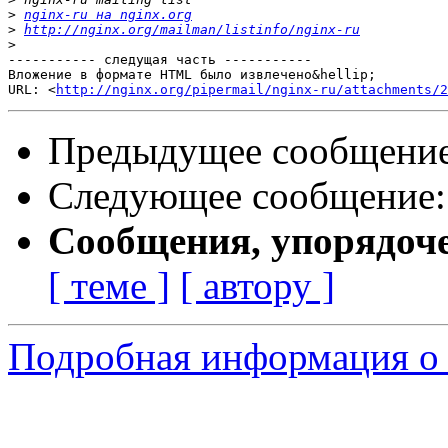
>
nginx-ru на nginx.org
>
http://nginx.org/mailman/listinfo/nginx-ru
>
----------- следущая часть -----------

Вложение в формате HTML было извлечено&hellip;

URL: <
http://nginx.org/pipermail/nginx-ru/attachments/2
Предыдущее сообщени
Следующее сообщение
Сообщения, упорядоч
[ теме ]
[ автору ]
Подробная информация о 