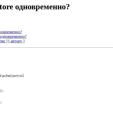
-store одновременно?
одновременно?
re одновременно?
еме ]
[ автору ]
CacheControl

):
