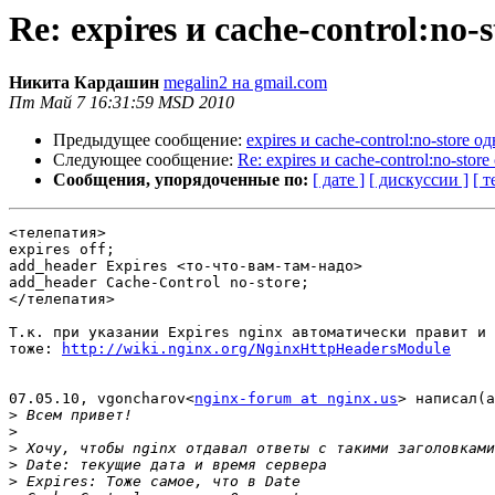
Re: expires и cache-control:no
Никита Кардашин
megalin2 на gmail.com
Пт Май 7 16:31:59 MSD 2010
Предыдущее сообщение:
expires и cache-control:no-store 
Следующее сообщение:
Re: expires и cache-control:no-sto
Сообщения, упорядоченные по:
[ дате ]
[ дискуссии ]
[ т
<телепатия>

expires off;

add_header Expires <то-что-вам-там-надо>

add_header Cache-Control no-store;

</телепатия>

Т.к. при указании Expires nginx автоматически правит и 
тоже: 
http://wiki.nginx.org/NginxHttpHeadersModule
07.05.10, vgoncharov<
nginx-forum at nginx.us
> написал(а
>
>
>
>
>