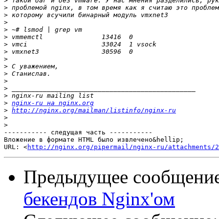
>
>
>
>
>
>
>
>
>
>
>
>
>
>
>
nginx-ru на nginx.org
>
http://nginx.org/mailman/listinfo/nginx-ru
>
>
----------- следущая часть -----------

Вложение в формате HTML было извлечено&hellip;

URL: <
http://nginx.org/pipermail/nginx-ru/attachments/2
Предыдущее сообщени
бекендов Nginx'ом