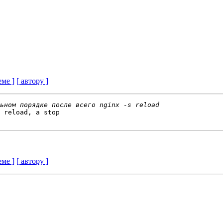
еме ]
[ автору ]
 reload, а stop

еме ]
[ автору ]