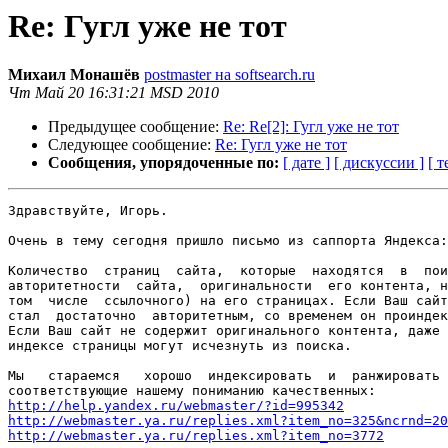
Re: Гугл уже не тот
Михаил Монашёв
postmaster на softsearch.ru
Чт Май 20 16:31:21 MSD 2010
Предыдущее сообщение:
Re: Re[2]: Гугл уже не тот
Следующее сообщение:
Re: Гугл уже не тот
Сообщения, упорядоченные по:
[ дате ]
[ дискуссии ]
[ т
Здравствуйте, Игорь.

Очень в тему сегодня пришло письмо из саппорта Яндекса:

Количество  страниц  сайта,  которые  находятся  в  пои
авторитетности  сайта,  оригинальности  его контента, н
том  числе  ссылочного) на его страницах. Если Ваш сайт
стал  достаточно  авторитетным, со временем он проиндек
Если Ваш сайт не содержит оригинального контента, даже 
индексе страницы могут исчезнуть из поиска.

Мы   стараемся   хорошо  индексировать  и  ранжировать 
http://help.yandex.ru/webmaster/?id=995342
http://webmaster.ya.ru/replies.xml?item_no=325&ncrnd=20
http://webmaster.ya.ru/replies.xml?item_no=3772