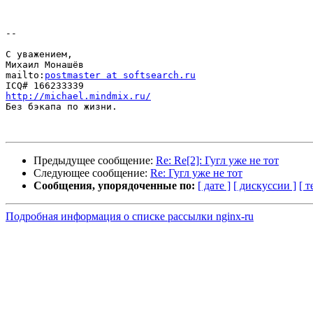
-- 

С уважением,

Михаил Монашёв

mailto:
postmaster at softsearch.ru
http://michael.mindmix.ru/

Без бэкапа по жизни.

Предыдущее сообщение:
Re: Re[2]: Гугл уже не тот
Следующее сообщение:
Re: Гугл уже не тот
Сообщения, упорядоченные по:
[ дате ]
[ дискуссии ]
[ т
Подробная информация о списке рассылки nginx-ru