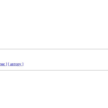
еме ]
[ автору ]