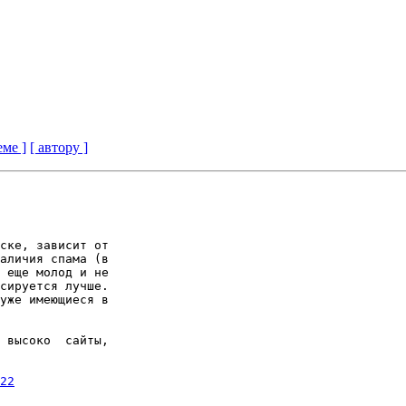
еме ]
[ автору ]
ске, зависит от

аличия спама (в

 еще молод и не

сируется лучше.

уже имеющиеся в

 высоко  сайты,

22