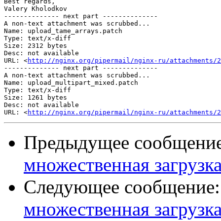
Best regards,

Valery Kholodkov

-------------- next part --------------

A non-text attachment was scrubbed...

Name: upload_tame_arrays.patch

Type: text/x-diff

Size: 2312 bytes

Desc: not available

URL: <
http://nginx.org/pipermail/nginx-ru/attachments/2
-------------- next part --------------

A non-text attachment was scrubbed...

Name: upload_multipart_mixed.patch

Type: text/x-diff

Size: 1261 bytes

Desc: not available

URL: <
http://nginx.org/pipermail/nginx-ru/attachments/2
Предыдущее сообщени
множественная загрузк
Следующее сообщение
множественная загрузк