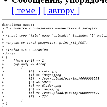
[ теме ]
[ автору ]
dimkalinux пишет:

>
>
>
>
>
>
>
>
>
>
>
>
>
>
>
>
>
>
>
>
>
>