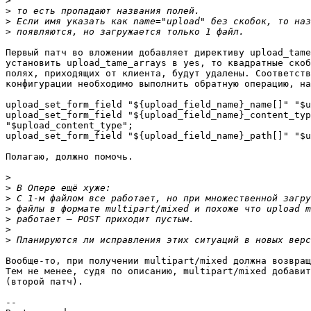
>
>
>
>
Первый патч во вложении добавляет директиву upload_tame
установить upload_tame_arrays в yes, то квадратные скоб
полях, приходящих от клиента, будут удалены. Соответств
конфигурации необходимо выполнить обратную операцию, на
upload_set_form_field "${upload_field_name}_name[]" "$u
upload_set_form_field "${upload_field_name}_content_typ
"$upload_content_type";

upload_set_form_field "${upload_field_name}_path[]" "$u
Полагаю, должно помочь.

>
>
>
>
>
>
>
Вообще-то, при получении multipart/mixed должна возвращ
Тем не менее, судя по описанию, multipart/mixed добавит
(второй патч).

-- 
