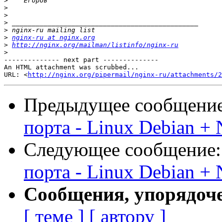
>
>
>
>
>
>
nginx-ru at nginx.org
>
http://nginx.org/mailman/listinfo/nginx-ru
>
-------------- next part --------------

An HTML attachment was scrubbed...

URL: <
http://nginx.org/pipermail/nginx-ru/attachments/2
Предыдущее сообщени
порта - Linux Debian +
Следующее сообщение
порта - Linux Debian +
Сообщения, упорядоч
[ теме ]
[ автору ]