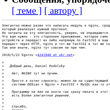
[ теме ]
[ автору ]
Элегантно можно разве что написать модуль к nginx, срод
который реализует нужный протокол.

Но затраты на эту элегантность, уверен, не оправдаются.

Что вам нужно - это стороннее приложение, которое само 
устройств и передаст их либо напрямую по FastCGI в ваш 
передаст через HTTP, nginx и тот же FastCGI в тот же ск
Так или иначе, nginx тут совсем ни при чем.

2010/5/22 Egorov <
4241940 at ukr.net
>

>
>
>
>
>
>
>
>
>
>
>
>
>