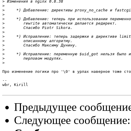
>
>
>
>
>
>
>
>
>
>
>
>
>
>
>
Про изменение логики про '\0' в урлах наверное тоже сто
-- 

wbr, Kirill

Предыдущее сообщени
Следующее сообщение