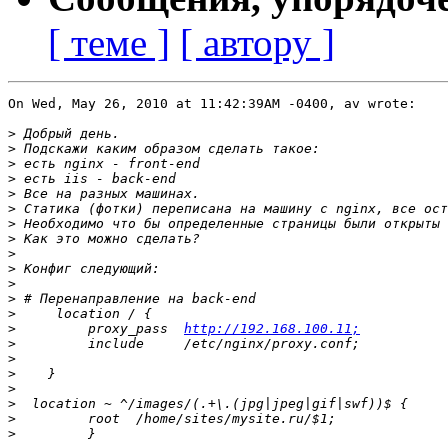
[ теме ]
[ автору ]
On Wed, May 26, 2010 at 11:42:39AM -0400, av wrote:

>
>
>
>
>
>
>
>
>
>
>
>
>
>
         proxy_pass  
http://192.168.100.11;
>
>
>
>
>
>
>