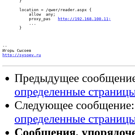
       }

       location = /qwer/reader.aspx {

           allow  any;

           proxy_pas   
http://192.168.100.11;
           ...

       }

-- 

http://sysoev.ru
Предыдущее сообщени
определенные страницы
Следующее сообщение
определенные страницы
Сообщения, упорядоч