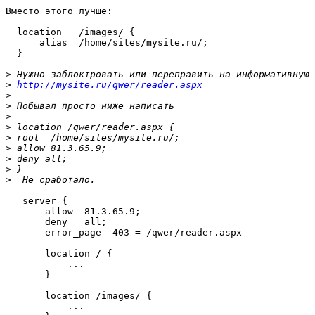
Вместо этого лучше:

  location   /images/ {

      alias  /home/sites/mysite.ru/;

  }

>
>
http://mysite.ru/qwer/reader.aspx
>
>
>
>
>
>
>
>
>
   server {

       allow  81.3.65.9;

       deny   all;

       error_page  403 = /qwer/reader.aspx

       location / {

           ...

       }

       location /images/ {

           ...
