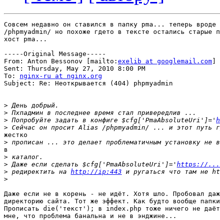
Совсем недавно он ставился в папку pma... теперь вроде 
/phpmyadmin/ но похоже гдето в тексте остались старые п
хост pma... 

-----Original Message-----

From: Anton Bessonov [mailto:
exelib at googlemail.com
] 

Sent: Thursday, May 27, 2010 8:00 PM

To: 
nginx-ru at nginx.org
Subject: Re: Неоткрывается (404) phpmyadmin

>
>
>
 Попробуйте задать в конфиге $cfg['PmaAbsoluteUri']='
h
>
жестко

>
в

>
>
 Даже если сделать $cfg['PmaAbsoluteUri']='
https://...
>
 редиректить на 
http://ip:443
>
Даже если не в корень - не идёт. Хотя шло. Пробовал даж
директорию сайта. Тот же эффект. Как будто вообще папки
Прописать die('текст'); в index.php тоже ничего не даёт
мне, что проблема банальна и не в энджине...
