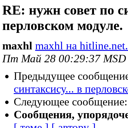
RE: нужн совет по си
перловском модуле.
maxhl
maxhl на hitline.net
Пт Май 28 00:29:37 MSD
Предыдущее сообщени
синтаксису... в перловс
Следующее сообщение
Сообщения, упорядоч
[ теме ]
[ автору ]