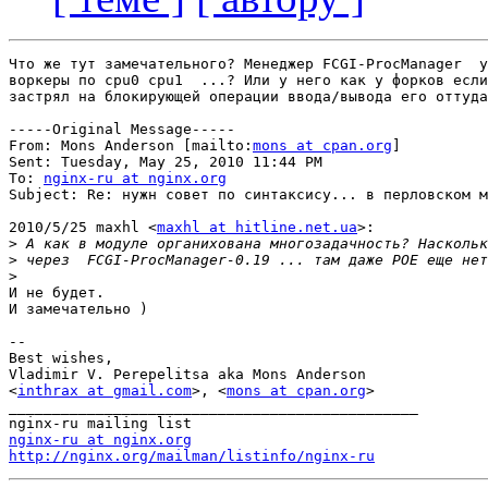
Что же тут замечательного? Менеджер FCGI-ProcManager  у
воркеры по cpu0 cpu1  ...? Или у него как у форков если
застрял на блокирующей операции ввода/вывода его оттуда
-----Original Message-----

From: Mons Anderson [mailto:
mons at cpan.org
] 

Sent: Tuesday, May 25, 2010 11:44 PM

To: 
nginx-ru at nginx.org
Subject: Re: нужн совет по синтаксису... в перловском м
2010/5/25 maxhl <
maxhl at hitline.net.ua
>:

>
>
>
И не будет.

И замечательно )

-- 

Best wishes,

Vladimir V. Perepelitsa aka Mons Anderson

<
inthrax at gmail.com
>, <
mons at cpan.org
>

_______________________________________________

nginx-ru at nginx.org
http://nginx.org/mailman/listinfo/nginx-ru