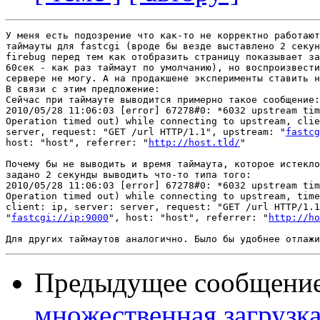
У меня есть подозрение что как-то не корректно работают
таймауты для fastcgi (вроде бы везде выставлено 2 секун
firebug перед тем как отобразить страницу показывает за
60сек - как раз таймаут по умолчанию), но воспроизвести
сервере не могу. А на продакшене эксперименты ставить н
В связи с этим предложение:

Сейчас при таймауте выводится примерно такое сообщение:

2010/05/28 11:06:03 [error] 67278#0: *6032 upstream tim
Operation timed out) while connecting to upstream, clie
server, request: "GET /url HTTP/1.1", upstream: "
fastcg
host: "host", referrer: "
http://host.tld/
"

Почему бы не выводить и время таймаута, которое истекло
задано 2 секунды выводить что-то типа того:

2010/05/28 11:06:03 [error] 67278#0: *6032 upstream tim
Operation timed out) while connecting to upstream, time
client: ip, server: server, request: "GET /url HTTP/1.1
"
fastcgi://ip:9000
", host: "host", referrer: "
http://ho
Предыдущее сообщени
множественная загрузк