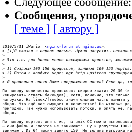
Следующее сообщение
Сообщения, упорядоч
[ теме ]
[ автору ]
2010/5/31 iWarior <
nginx-forum at nginx.us
>:

>
>
>
>
>
>
>
>
По поводу количества процессов: скорее хватит 20-30 (и 
кешировать ответы бекендов), хотя, конечно, это сильно 
нагрузки. На linux/freebsd значительная часть памяти у 
общая. Что ещё вас смущает в количестве? На windows да,
пригодно. Там нужно использовать потоки, и опять же, па
общая.

По поводу портов: опять же, на unix ОС можно использова
— они файлы и "портов не занимают". Ну и допустим 100-1
занимают. Из 64 тысяч занято 150. Не велика нагрузка на