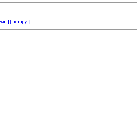
еме ]
[ автору ]