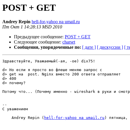
POST + GET
Andrey Repin
hell-for-yahoo на umail.ru
Пт Окт 1 14:28:13 MSD 2010
Предыдущее сообщение:
POST + GET
Следующее сообщение:
charset
Сообщения, упорядоченные по:
[ дате ]
[ дискуссии ]
[ т
Здравствуйте, Уважаемый(-ая, -ое) dix75!

d> Но если я просто во флеше меняю запрос с

d> get на  post. Nginx вместо 200 ответа отправляет

d> 400

d> почему?

Потому что... (Почему именно - wireshark в руки и смотр
-- 

С уважением

    Andrey Repin (
hell-for-yahoo на umail.ru
) пятница, 