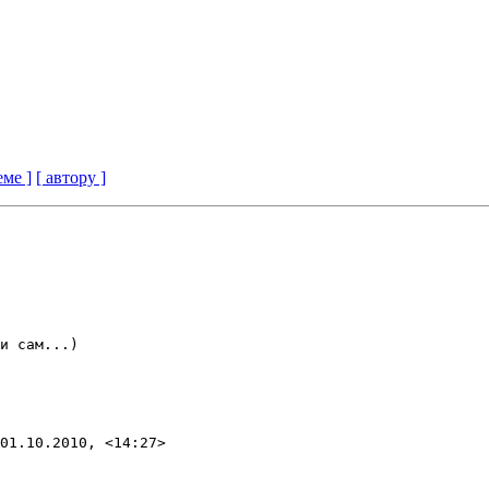
еме ]
[ автору ]
и сам...)

01.10.2010, <14:27>
