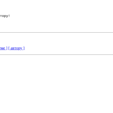
тору!

еме ]
[ автору ]