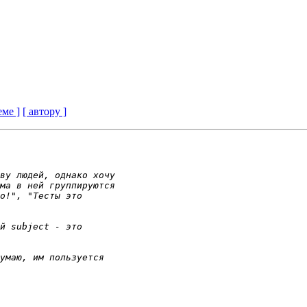
еме ]
[ автору ]