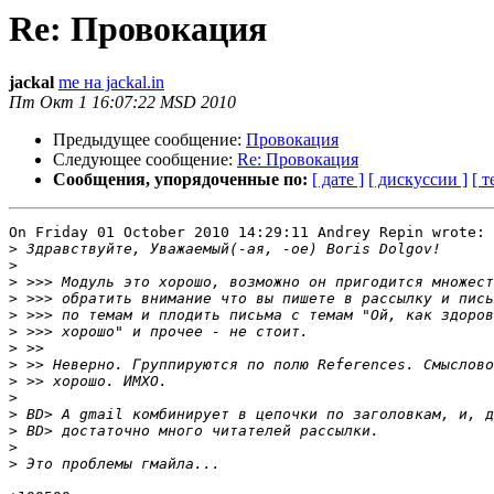
Re: Провокация
jackal
me на jackal.in
Пт Окт 1 16:07:22 MSD 2010
Предыдущее сообщение:
Провокация
Следующее сообщение:
Re: Провокация
Сообщения, упорядоченные по:
[ дате ]
[ дискуссии ]
[ т
On Friday 01 October 2010 14:29:11 Andrey Repin wrote:

>
>
>
>
>
>
>
>
>
>
>
>
>
>