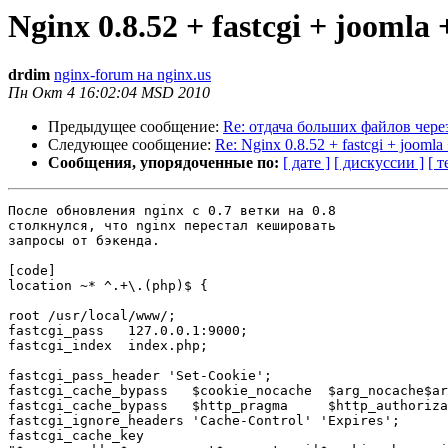
Nginx 0.8.52 + fastcgi + joomla
drdim
nginx-forum на nginx.us
Пн Окт 4 16:02:04 MSD 2010
Предыдущее сообщение:
Re: отдача больших файлов чере
Следующее сообщение:
Re: Nginx 0.8.52 + fastcgi + jooml
Сообщения, упорядоченные по:
[ дате ]
[ дискуссии ]
[ т
После обновления nginx c 0.7 ветки на 0.8

столкнулся, что nginx перестал кешировать

запросы от бэкенда. 

[code]

location ~* ^.+\.(php)$ {

root /usr/local/www/;

fastcgi_pass   127.0.0.1:9000;

fastcgi_index  index.php;

fastcgi_pass_header 'Set-Cookie';

fastcgi_cache_bypass   $cookie_nocache  $arg_nocache$ar
fastcgi_cache_bypass   $http_pragma     $http_authoriza
fastcgi_ignore_headers 'Cache-Control' 'Expires';

fastcgi_cache_key
