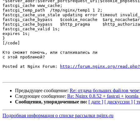
"$server_addr:$server_port$request_uri|$cookie_phpsessi
fastcgi_cache www_cache;

fastcgi_temp_path  /tmp/nginx/temp1 1 2;

fastcgi_cache_use_stale updating error timeout invalid_
fastcgi_cache_bypass   $cookie_nocache  $arg_nocache$ar
fastcgi_cache_bypass   $http_pragma     $http_authoriza
fastcgi_cache_valid 1s;

expires 1s;

}

[/code]

Кто сможет помочь, или сталкивались ли

с этой проблемой?

Posted at Nginx Forum: 
http://forum.nginx.org/read.php?
Предыдущее сообщение:
Re: отдача больших файлов чере
Следующее сообщение:
Re: Nginx 0.8.52 + fastcgi + jooml
Сообщения, упорядоченные по:
[ дате ]
[ дискуссии ]
[ т
Подробная информация о списке рассылки nginx-ru