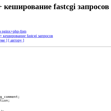
 + кеширование fastcgi запросов
з nginx+php-fpm
a + кеширование fastcgi запросов
еме ]
[ автору ]
g_comment;

tion;
