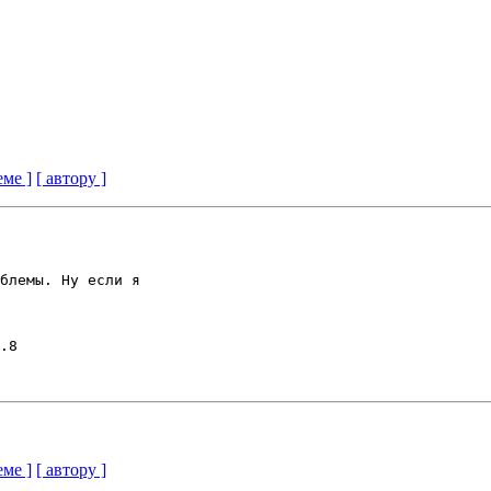
еме ]
[ автору ]
блемы. Ну если я 

.8

еме ]
[ автору ]