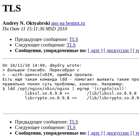
TLS
Andrey N. Oktyabrski
ano на bestmx.ru
Пн Окт 11 15:11:36 MSD 2010
Предыдущее сообщение:
TLS
Следующее сообщение:
TLS
Сообщения, упорядоченные по:
[ дате ]
[ дискуссии ]
[ т
On 10/11/10 14:49, dmydry wrote:

>
>
Есть ещё такая команда ldd - помогает выявить такие про
правильно понял суть проблемы, конечно. Например:

$ ldd /opt/nginx/sbin/nginx | egrep '(crypto|ssl)'

         libssl.so.0.9.8 =>       /lib/libssl.so.0.9.8

         libcrypto.so.0.9.8 =>    /lib/libcrypto.so.0.9
Предыдущее сообщение:
TLS
Следующее сообщение:
TLS
Сообщения, упорядоченные по:
[ дате ]
[ дискуссии ]
[ т