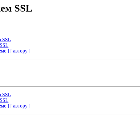
ием SSL
м SSL
 SSL
еме ]
[ автору ]
м SSL
 SSL
еме ]
[ автору ]