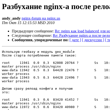
Разбухание nginx-а после рело
andy_andy
nginx-forum на nginx.us
Пт Окт 15 12:15:53 MSD 2010
Предыдущее сообщение:
Re: nginx как load balanced для
Следующее сообщение:
Re: Разбухание nginx-а после рел
Сообщения, упорядоченные по:
[ дате ]
[ дискуссии ]
[ т
Использую геобазу и модуль geo_module

После старта потребление памяти такое:

root     11941  0.0  0.3  62808 20764 ?        Ss   10:
master process /usr/sbin/nginx

www-data 11942  0.5  0.3  64428 22476 ?        S    10:
worker process

www-data 11943  0.5  0.3  64428 22496 ?        S    10:
worker process

Делаю сразу релоад конфига и получаю

это:

root     11941  0.3  0.6  83420 41452 ?        Ss   10:
master process /usr/sbin/nginx

www-data 11972  0.5  0.6  83420 40980 ?        S    10: