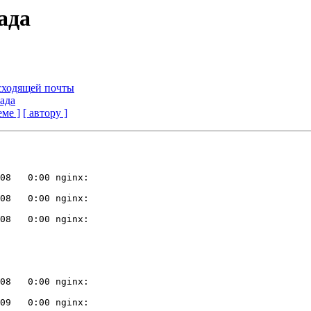
ада
 исходящей почты
оада
еме ]
[ автору ]
08   0:00 nginx:

08   0:00 nginx:

08   0:00 nginx:

08   0:00 nginx:

09   0:00 nginx:
