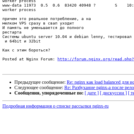
worker process

www-data 11973  0.5  0.6  83420 40948 ?        S    10:
worker process

причем это реальное потребление, а на

мелком VPS сразу в свап уходит

И память не уменьшается до полного

рестарта

Системы ubuntu server 10.04 и debian lenny, тестировал

 и 64bit и 32bit

Как с этим бороться?

Posted at Nginx Forum: 
http://forum.nginx.org/read.php?
Предыдущее сообщение:
Re: nginx как load balanced для
Следующее сообщение:
Re: Разбухание nginx-а после рел
Сообщения, упорядоченные по:
[ дате ]
[ дискуссии ]
[ т
Подробная информация о списке рассылки nginx-ru