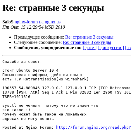
Re: странные 3 секунды
SaloS
nginx-forum на nginx.us
Пт Окт 15 12:29:54 MSD 2010
Предыдущее сообщение:
Re: странные 3 секунды
Следующее сообщение:
Re: странные 3 секунды
Сообщения, упорядоченные по:
[ дате ]
[ дискуссии ]
[ т
Спасибо за совет.

стоит Ubuntu Server 10.4

Посмотрели снифером, действительно

есть TCP Retransmission(из Wireshark)

190557 54.889846 127.0.0.1 127.0.0.1 TCP [TCP Retransmi
13788 [PSH, ACK] Seq=1 Ack=1 Win=32832 Len=2960 TSV=101
TSER=1011816

sysctl не меняли, потому что не знаем что

это такое :)

почему может быть такое на локальных

адресах не могу понять.

Posted at Nginx Forum: 
http://forum.nginx.org/read.php?