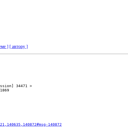
еме ]
[ автору ]
ssion] 34471 >

1869

21,140635,140872#msg-140872