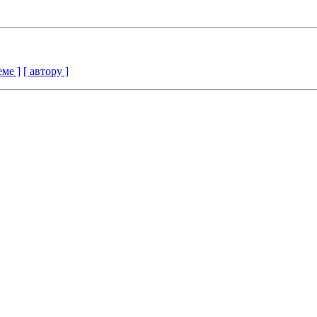
еме ]
[ автору ]