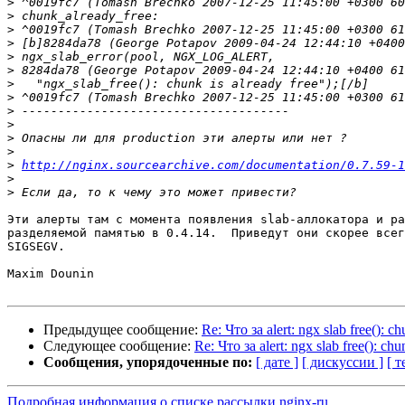
>
>
>
>
>
>
>
>
>
>
>
>
>
http://nginx.sourcearchive.com/documentation/0.7.59-1
>
>
Эти алерты там с момента появления slab-аллокатора и ра
разделяемой памятью в 0.4.14.  Приведут они скорее всег
SIGSEGV.

Maxim Dounin

Предыдущее сообщение:
Re: Что за alert: ngx slab free(): ch
Следующее сообщение:
Re: Что за alert: ngx slab free(): chu
Сообщения, упорядоченные по:
[ дате ]
[ дискуссии ]
[ т
Подробная информация о списке рассылки nginx-ru