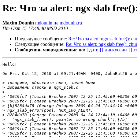
Re: Что за alert: ngx slab free()
Maxim Dounin
mdounin на mdounin.ru
Пт Окт 15 17:48:40 MSD 2010
Предыдущее сообщение:
Re: Что за alert: ngx slab free(): ch
Следующее сообщение:
Re: Что за alert: ngx slab free(): chu
Сообщения, упорядоченные по:
[ дате ]
[ дискуссии ]
[ т
Hello!

On Fri, Oct 15, 2010 at 09:21:49AM -0400, JohnBat26 wro
>
>
>
>
>
>
>
>
>
>
>
>