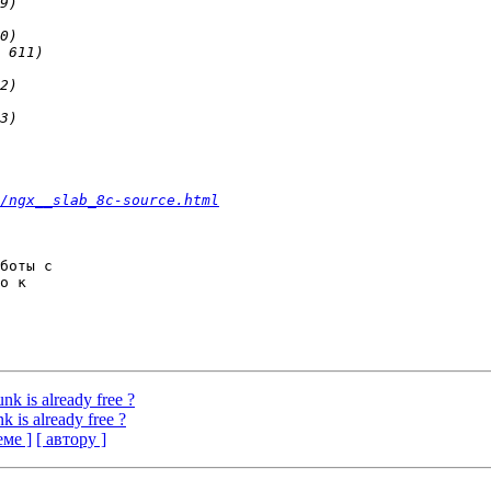
/ngx__slab_8c-source.html
боты с 

о к 

unk is already free ?
nk is already free ?
еме ]
[ автору ]