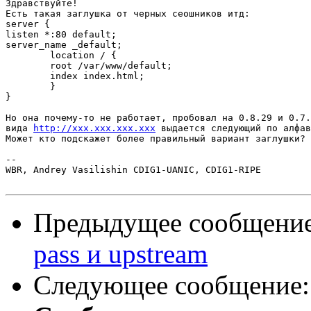
Здравствуйте!

Есть такая заглушка от черных сеошников итд:

server {

listen *:80 default;

server_name _default;

	location / {

	root /var/www/default;

	index index.html;

	}

}

Но она почему-то не работает, пробовал на 0.8.29 и 0.7.
вида 
http://xxx.xxx.xxx.xxx
 выдается следующий по алфав
Может кто подскажет более правильный вариант заглушки?

-- 

WBR, Andrey Vasilishin CDIG1-UANIC, CDIG1-RIPE

Предыдущее сообщени
pass и upstream
Следующее сообщение