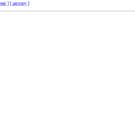
еме ]
[ автору ]