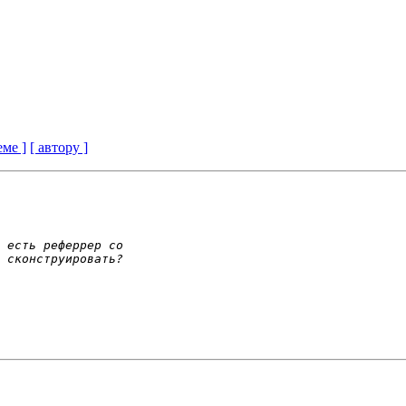
еме ]
[ автору ]