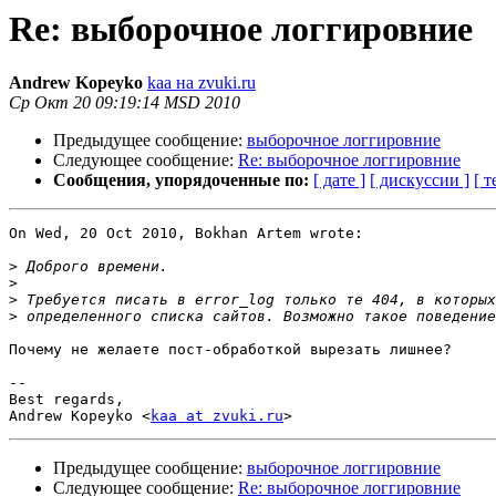
Re: выборочное логгировние
Andrew Kopeyko
kaa на zvuki.ru
Ср Окт 20 09:19:14 MSD 2010
Предыдущее сообщение:
выборочное логгировние
Следующее сообщение:
Re: выборочное логгировние
Сообщения, упорядоченные по:
[ дате ]
[ дискуссии ]
[ т
On Wed, 20 Oct 2010, Bokhan Artem wrote:

>
>
>
>
Почему не желаете пост-обработкой вырезать лишнее?

-- 

Best regards,

Andrew Kopeyko <
kaa at zvuki.ru
Предыдущее сообщение:
выборочное логгировние
Следующее сообщение:
Re: выборочное логгировние