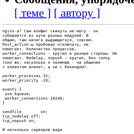
[ теме ]
[ автору ]
nginx-а? Сам конфиг скинуть не могу - он

собирается из кучи разных модулей. В

общем, там ничего выдающегося, совсем.

Post_action-ы пробовал отключать, не

помогает. Количество процессов,

worker_connections - крутил в разные стороны. Не

помогает. Nodelay, nopush - крутил, без толку

(оно же, насколько я понимаю - на общение

с клиентом влияет, а не с бекендом).

worker_processes 32;

worker_priority -10;

events {

 use kqueue;

 worker_connections 10240;

}

sendfile        on;

tcp_nodelay off;

tcp_nopush on;

И несколько серверов вида
