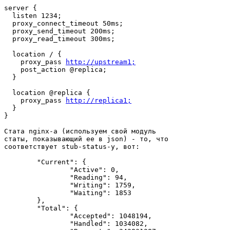
server {

  listen 1234;

  proxy_connect_timeout 50ms;

  proxy_send_timeout 200ms;

  proxy_read_timeout 300ms;

  location / {

    proxy_pass 
http://upstream1;
    post_action @replica;

  }

  location @replica {

    proxy_pass 
http://replica1;
  }

}

Стата nginx-а (используем свой модуль

статы, показывающий ее в json) - то, что

соответствует stub-status-у, вот:

        "Current": {

                "Active": 0,

                "Reading": 94,

                "Writing": 1759,

                "Waiting": 1853

        },

        "Total": {

                "Accepted": 1048194,

                "Handled": 1034082,
