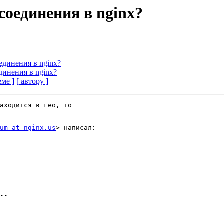
соединения в nginx?
единения в nginx?
динения в nginx?
еме ]
[ автору ]
аходится в гео, то

um at nginx.us
> написал:
