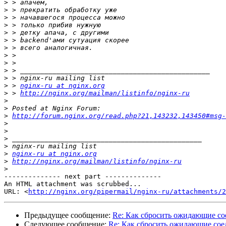
>
>
>
>
>
>
>
>
>
>
>
>
 > 
nginx-ru at nginx.org
>
 > 
http://nginx.org/mailman/listinfo/nginx-ru
>
>
>
http://forum.nginx.org/read.php?21,143232,143450#msg-
>
>
>
>
>
nginx-ru at nginx.org
>
http://nginx.org/mailman/listinfo/nginx-ru
>
-------------- next part --------------

An HTML attachment was scrubbed...

URL: <
http://nginx.org/pipermail/nginx-ru/attachments/2
Предыдущее сообщение:
Re: Как сбросить ожидающие со
Следующее сообщение:
Re: Как сбросить ожидающие сое