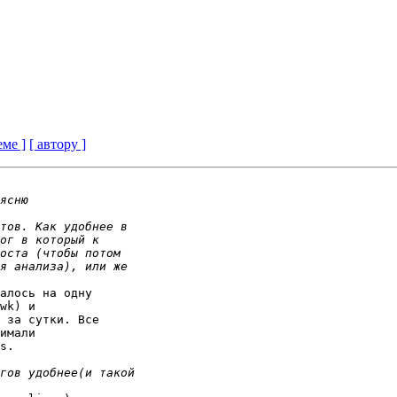
еме ]
[ автору ]
алось на одну 

wk) и 

 за сутки. Все 

имали 

s.
