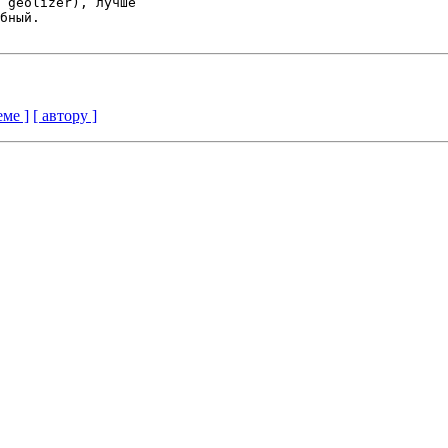
 geolizer), лучше 

бный.

еме ]
[ автору ]