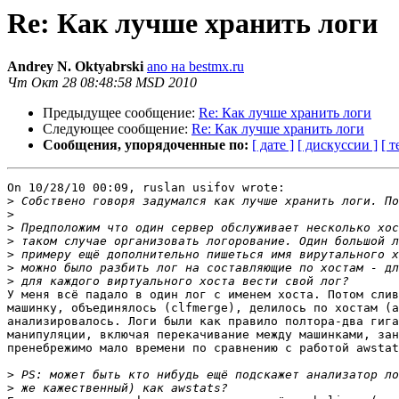
Re: Как лучше хранить логи
Andrey N. Oktyabrski
ano на bestmx.ru
Чт Окт 28 08:48:58 MSD 2010
Предыдущее сообщение:
Re: Как лучше хранить логи
Следующее сообщение:
Re: Как лучше хранить логи
Сообщения, упорядоченные по:
[ дате ]
[ дискуссии ]
[ т
On 10/28/10 00:09, ruslan usifov wrote:

>
>
>
>
>
>
>
У меня всё падало в один лог с именем хоста. Потом слив
машинку, объединялось (clfmerge), делилось по хостам (a
анализировалось. Логи были как правило полтора-два гига
манипуляции, включая перекачивание между машинками, зан
пренебрежимо мало времени по сравнению с работой awstat
>
>