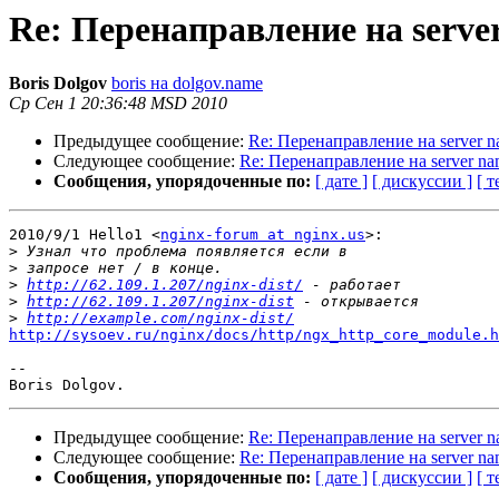
Re: Перенаправление на serve
Boris Dolgov
boris на dolgov.name
Ср Сен 1 20:36:48 MSD 2010
Предыдущее сообщение:
Re: Перенаправление на server 
Следующее сообщение:
Re: Перенаправление на server n
Сообщения, упорядоченные по:
[ дате ]
[ дискуссии ]
[ т
2010/9/1 Hello1 <
nginx-forum at nginx.us
>:

>
>
>
http://62.109.1.207/nginx-dist/
>
http://62.109.1.207/nginx-dist
>
http://example.com/nginx-dist/
http://sysoev.ru/nginx/docs/http/ngx_http_core_module.h
-- 

Предыдущее сообщение:
Re: Перенаправление на server 
Следующее сообщение:
Re: Перенаправление на server n
Сообщения, упорядоченные по:
[ дате ]
[ дискуссии ]
[ т