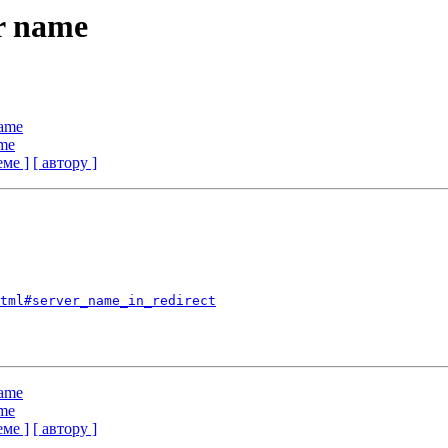
r name
name
ame
еме ]
[ автору ]
tml#server_name_in_redirect
name
ame
еме ]
[ автору ]