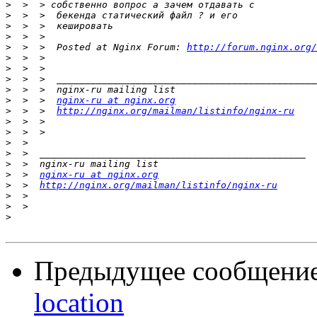
>
>
>
>
>
  >  >  Posted at Nginx Forum: 
http://forum.nginx.org/
>
>
>
>
>
  >  >  
nginx-ru at nginx.org
>
  >  >  
http://nginx.org/mailman/listinfo/nginx-ru
>
>
>
>
>
>
  >  
nginx-ru at nginx.org
>
  >  
http://nginx.org/mailman/listinfo/nginx-ru
>
>
>
Предыдущее сообщени
location