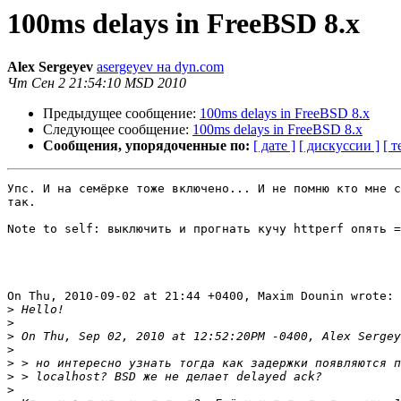
100ms delays in FreeBSD 8.x
Alex Sergeyev
asergeyev на dyn.com
Чт Сен 2 21:54:10 MSD 2010
Предыдущее сообщение:
100ms delays in FreeBSD 8.x
Следующее сообщение:
100ms delays in FreeBSD 8.x
Сообщения, упорядоченные по:
[ дате ]
[ дискуссии ]
[ т
Упс. И на семёрке тоже включено... И не помню кто мне с
так.

Note to self: выключить и прогнать кучу httperf опять =
On Thu, 2010-09-02 at 21:44 +0400, Maxim Dounin wrote:

>
>
>
>
>
>
>