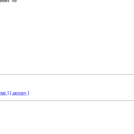
еме ]
[ автору ]