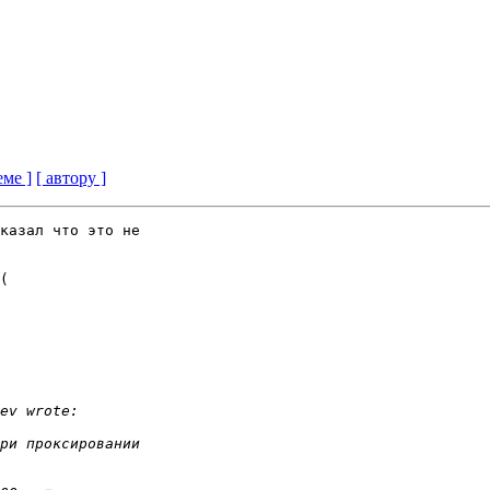
еме ]
[ автору ]
казал что это не

(
