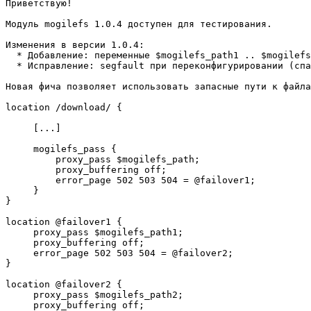
Приветствую!

Модуль mogilefs 1.0.4 доступен для тестирования.

Изменения в версии 1.0.4:

  * Добавление: переменные $mogilefs_path1 .. $mogilefs
  * Исправление: segfault при переконфигурировании (спа
Новая фича позволяет использовать запасные пути к файла
location /download/ {

     [...]

     mogilefs_pass {

         proxy_pass $mogilefs_path;

         proxy_buffering off;

         error_page 502 503 504 = @failover1;

     }

}

location @failover1 {

     proxy_pass $mogilefs_path1;

     proxy_buffering off;

     error_page 502 503 504 = @failover2;

}

location @failover2 {

     proxy_pass $mogilefs_path2;

     proxy_buffering off;
