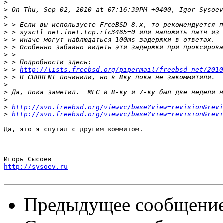
>
>
>
>
>
>
>
>
>
>
 > 
http://lists.freebsd.org/pipermail/freebsd-net/2010
>
>
>
>
>
http://svn.freebsd.org/viewvc/base?view=revision&revi
>
http://svn.freebsd.org/viewvc/base?view=revision&revi
Да, это я спутал с другим коммитом.

-- 

http://sysoev.ru
Предыдущее сообщени