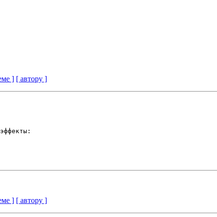
еме ]
[ автору ]
еме ]
[ автору ]