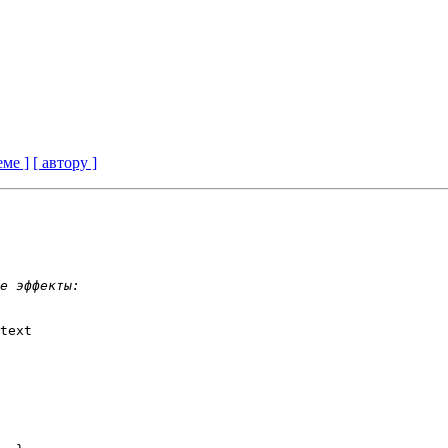
еме ]
[ автору ]
text
