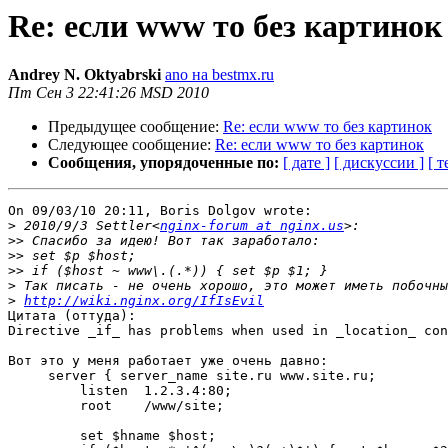
Re: если www то без картинок
Andrey N. Oktyabrski
ano на bestmx.ru
Пт Сен 3 22:41:26 MSD 2010
Предыдущее сообщение:
Re: если www то без картинок
Следующее сообщение:
Re: если www то без картинок
Сообщения, упорядоченные по:
[ дате ]
[ дискуссии ]
[ т
On 09/03/10 20:11, Boris Dolgov wrote:

>
 2010/9/3 Settler<
nginx-forum at nginx.us
>>
>>
>>
>
>
http://wiki.nginx.org/IfIsEvil
Цитата (оттуда):

Directive _if_ has problems when used in _location_ con
Вот это у меня работает уже очень давно:

     server { server_name site.ru www.site.ru;

         listen  1.2.3.4:80;

         root    /www/site;

         set $hname $host;
