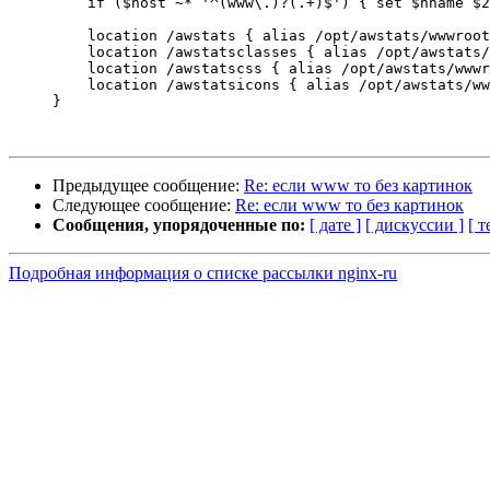
         if ($host ~* '^(www\.)?(.+)$') { set $hname $2
         location /awstats { alias /opt/awstats/wwwroot
         location /awstatsclasses { alias /opt/awstats/
         location /awstatscss { alias /opt/awstats/wwwr
         location /awstatsicons { alias /opt/awstats/ww
     }

Предыдущее сообщение:
Re: если www то без картинок
Следующее сообщение:
Re: если www то без картинок
Сообщения, упорядоченные по:
[ дате ]
[ дискуссии ]
[ т
Подробная информация о списке рассылки nginx-ru