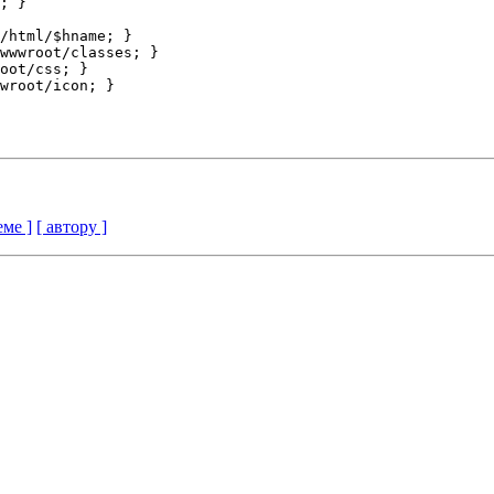
; }

/html/$hname; }

wwwroot/classes; }

oot/css; }

wroot/icon; }

еме ]
[ автору ]